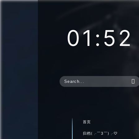
01:52

首页
归档(╭￣3￣)╭♡