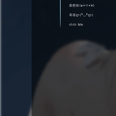
若把你(๑•̀ㅁ•́ฅ)
耳语ლ(╹◡╹ლ)
ıllıllı Me