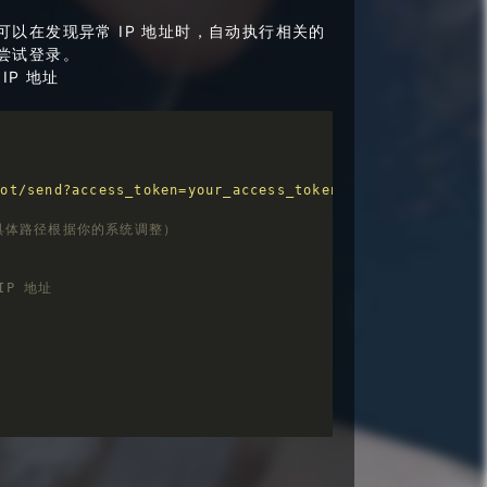
可以在发现异常 IP 地址时，自动执行相关的
续尝试登录。
IP 地址
E
"
bot/send?access_token=your_access_token"
g（具体路径根据你的系统调整）
P 地址
n
"
 ]]; 
then
\n*IP 地址* [**
$ip
**] 尝试登录次数：
$count
 次"
数
 grep -oP 
'from \K(\S+)'
 | sort | uniq -c | sort -nr)
