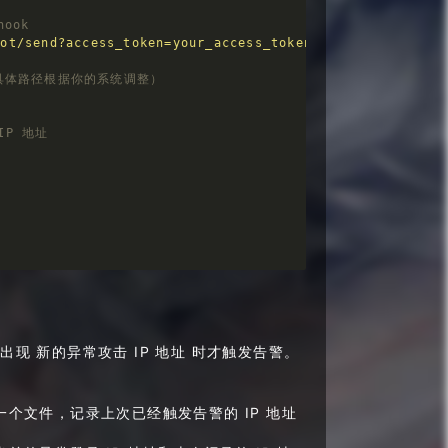
ook
bot/send?access_token=your_access_token"
g（具体路径根据你的系统调整）
P 地址
数
 grep -oP 
'from \K(\S+)'
 | sort | uniq -c | sort -nr)

现 新的异常攻击 IP 地址 时才触发告警。
一个文件，记录上次已经触发告警的 IP 地址
n
 尝试登录次数：
$count
 次"