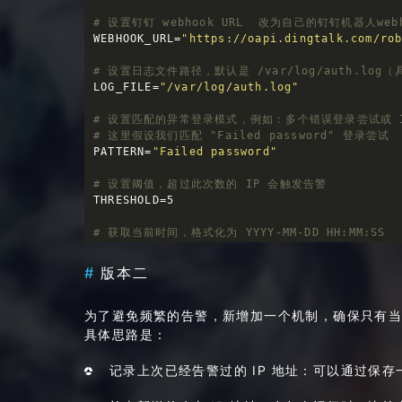
# 设置钉钉 webhook URL  改为自己的钉钉机器人webh
WEBHOOK_URL=
"https://oapi.dingtalk.com/ro
# 设置日志文件路径，默认是 /var/log/auth.lo
LOG_FILE=
"/var/log/auth.log"
# 设置匹配的异常登录模式，例如：多个错误登录尝试或 I
# 这里假设我们匹配 "Failed password" 登录尝试
PATTERN=
"Failed password"
# 设置阈值，超过此次数的 IP 会触发告警
THRESHOLD=5

# 获取当前时间，格式化为 YYYY-MM-DD HH:MM:SS
CURRENT_TIME=$(date 
"+%Y-%m-%d %H:%M:%S"
)

版本二
# 提取失败登录的 IP 地址，并统计每个 IP 的尝试次
IP_ATTEMPTS=$(grep 
"
$PATTERN
"
$LOG_FILE
 |
为了避免频繁的告警，新增加一个机制，确保只有当出
# 检查每个 IP 是否超过阈值，若超过则触发告警
具体思路是：
ALERT_IPS=
""
while
read
 -r count ip; 
do
记录上次已经告警过的 IP 地址：可以通过保存
if
 [ 
"
$count
"
 -gt 
"
$THRESHOLD
"
 ]; 
the
        ALERT_IPS=
"
$ALERT_IPS
\nIP 地址 
$ip