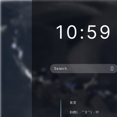
10:59

首页
归档(╭￣3￣)╭♡