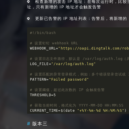
检查新增的攻击 IP 地址：在每次运行时，比较当
fi
址，只有新增的 IP 地址才会触发告警
done
 <<< 
"
$IP_ATTEMPTS
"
更新已告警的 IP 地址列表：告警后，将新增的
# 如果有 IP 地址超过阈值，则发送钉钉告警
if
 [ -n 
"
$ALERT_IPS
"
 ]; 
then
# 构造告警内容
    MESSAGE=
"警告：检测到以下 IP 地址的 SSH 
# 设置钉钉 webhook URL
# 发送钉钉告警
WEBHOOK_URL=
"https://oapi.dingtalk.com/ro
    curl -X POST 
$WEBHOOK_URL
 \

        -H 
"Content-Type: application/jso
# 设置日志文件路径，默认是 /var/log/auth.lo
        -d 
'{

LOG_FILE=
"/var/log/auth.log"
              "msgtype": "text",

              "text": {

# 设置匹配的异常登录模式，例如：多个错误登录尝试或 I
                "content": "'
"
$MESSAGE
"
'"

PATTERN=
"Failed password"
              }

            }'
# 设置阈值，超过此次数的 IP 会触发告警
fi
THRESHOLD=5

# 获取当前时间，格式化为 YYYY-MM-DD HH:MM:SS
CURRENT_TIME=$(date 
"+%Y-%m-%d %H:%M:%S"
)

# 提取失败登录的 IP 地址，并统计每个 IP 的尝试次
版本三
IP_ATTEMPTS=$(grep 
"
$PATTERN
"
$LOG_FILE
 |