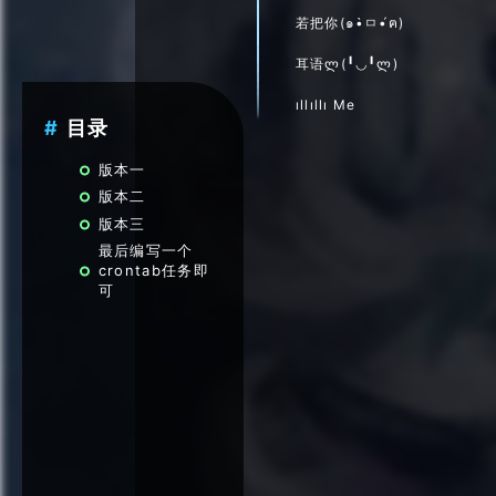
若把你(๑•̀ㅁ•́ฅ)
耳语ლ(╹◡╹ლ)
ıllıllı Me
目录
版本一
版本二
版本三
最后编写一个
crontab任务即
可