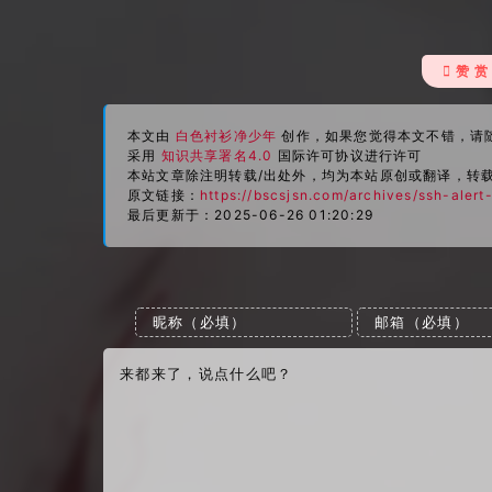
# 构造告警内容
    MESSAGE=
"警告：检测到以下 IP 地址的 SSH 
# 临时存储上次告警过的 IP 地址
LAST_ALERT_FILE=
"/tmp/last_alert_ips.txt"
# 发送钉钉告警
 赞 赏
    curl -X POST 
$WEBHOOK_URL
 \

# 读取上次告警过的 IP 地址列表
        -H 
"Content-Type: application/jso
if
 [ -f 
"
$LAST_ALERT_FILE
"
 ]; 
then
        -d 
'{

    LAST_ALERT_IPS=$(cat 
"
$LAST_ALERT_FIL
本文由
白色衬衫净少年
创作，如果您觉得本文不错，请
              "msgtype": "text",

else
采用
知识共享署名4.0
国际许可协议进行许可
              "text": {

    LAST_ALERT_IPS=
""
本站文章除注明转载/出处外，均为本站原创或翻译，转
                "content": "'
"
$MESSAGE
"
'"

fi
原文链接：
https://bscsjsn.com/archives/ssh-alert
              }

最后更新于：2025-06-26 01:20:29
            }'
# 检查每个 IP 是否超过阈值，若超过则触发告警
ALERT_IPS=
""
# 更新已告警的 IP 地址记录
NEW_ALERT_IPS=
""
echo
 -e 
"
$LAST_ALERT_IPS
\n
$NEW_ALERT_
BLACKLIST_IPS=
""
fi
while
read
 -r count ip; 
do
if
 [ 
"
$count
"
 -gt 
"
$THRESHOLD
"
 ]; 
the
if
 [[ ! 
"
$LAST_ALERT_IPS
"
 =~ 
"
$ip
# 记录新增的攻击 IP 地址
            NEW_ALERT_IPS=
"
$NEW_ALERT_IPS
# 将此 IP 地址加入黑名单
            BLACKLIST_IPS=
"
$BLACKLIST_IPS
# 使用 iptables 封禁该 IP