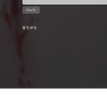
            iptables -A INPUT -s 
"
$ip
"
 -j 
echo
"IP 地址 
$ip
 已被添加到黑名单
(OωO)
fi
fi
done
 <<< 
"
$IP_ATTEMPTS
"
暂无评论
# 如果有新增 IP 地址，发送钉钉告警
if
 [ -n 
"
$NEW_ALERT_IPS
"
 ]; 
then
# 构造告警内容
    MESSAGE=
"警告：检测到以下 IP 地址的 SSH 
# 发送钉钉告警
    curl -X POST 
$WEBHOOK_URL
 \

        -H 
"Content-Type: application/jso
        -d 
'{

              "msgtype": "text",

              "text": {

                "content": "'
"
$MESSAGE
"
'"

              }

            }'
京ICP备20000187号-1
# 更新已告警的 IP 地址记录
京公网安备 11010502046173号
本站运行：
2081天0小时0分6秒
echo
 -e 
"
$LAST_ALERT_IPS
\n
$NEW_ALERT_
Copyright © 2026
白色衬衫净少年 - 好人1生平胸
fi
Powered by
Typecho
• Theme by
Destiny
•
文章(RSS)
•
评论(RSS)