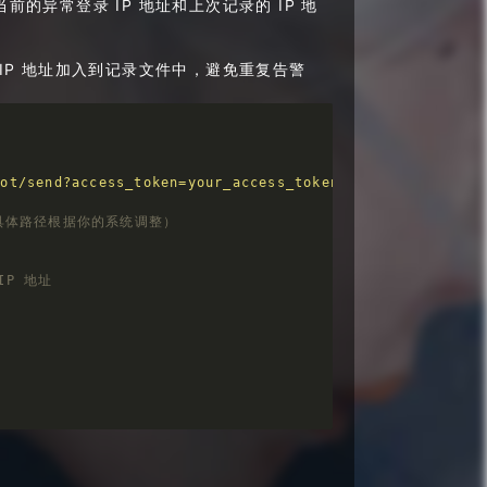
前的异常登录 IP 地址和上次记录的 IP 地
 IP 地址加入到记录文件中，避免重复告警
异常登录尝试。\n当前时间：
$CURRENT_TIME
\n
$ALERT_IPS
"
bot/send?access_token=your_access_token"
n"
 \

g（具体路径根据你的系统调整）
P 地址
数
 grep -oP 
'from \K(\S+)'
 | sort | uniq -c | sort -nr)
