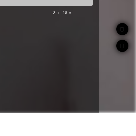
DROP

并封禁。"
3 +
18 =


异常登录尝试。\n当前时间：
$CURRENT_TIME
\n
$NEW_ALERT_IPS
"
n"
 \

IPS
"
 | grep -oP 
'from \K(\S+)'
 | sort | uniq > 
"
$LAST_A