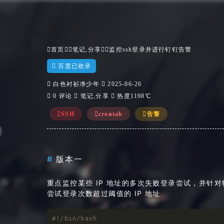
首页

笔记
,
分享
监控ssh登录并进行钉钉告警

百度已收录

白色衬衫净少年

2025-06-26

0 评论

笔记
,
分享

热度1198℃
SSH
crontab
告警
版本一
重点监控某些 IP 地址的多次失败登录尝试，并针对
尝试登录次数超过阈值的 IP 地址