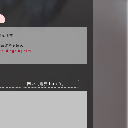
异常登录尝试。\n当前时间：
$CURRENT_TIME
\n
$NEW_ALERT_IPS
"
n"
 \

E
"
随意赞赏
载前请务必署名
-to-dingding.html
IPS
"
 | grep -oP 
'from \K(\S+)'
 | sort | uniq > 
"
$LAST_A
n
"
 ]]; 
then
\n*IP 地址* [**
$ip
**] 尝试登录次数：
$count
 次"
\n
$ip
"