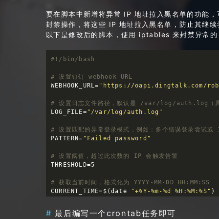
# 临时存储上次告警过的 IP 地址
要在脚本中新增将异常 IP 地址拉入黑名单的功能，
LAST_ALERT_FILE=
"/tmp/last_alert_ips.txt"
封禁操作，将这些 IP 地址拉入黑名单，防止其继
以下是修改后的脚本，使用 iptables 来封禁异常的 
# 读取上次告警过的 IP 地址列表
if
 [ -f 
"
$LAST_ALERT_FILE
"
 ]; 
then
    LAST_ALERT_IPS=$(cat 
"
$LAST_ALERT_FIL
else
    LAST_ALERT_IPS=
""
# 设置钉钉 webhook URL
fi
WEBHOOK_URL=
"https://oapi.dingtalk.com/ro
# 检查每个 IP 是否超过阈值，若超过则触发告警
# 设置日志文件路径，默认是 /var/log/auth.lo
ALERT_IPS=
""
LOG_FILE=
"/var/log/auth.log"
NEW_ALERT_IPS=
""
while
read
 -r count ip; 
do
# 设置匹配的异常登录模式，例如：多个错误登录尝试或 I
if
 [ 
"
$count
"
 -gt 
"
$THRESHOLD
"
 ]; 
the
PATTERN=
"Failed password"
if
 [[ ! 
"
$LAST_ALERT_IPS
"
 =~ 
"
$ip
# 记录新增的攻击 IP 地址
# 设置阈值，超过此次数的 IP 会触发告警
            NEW_ALERT_IPS=
"
$NEW_ALERT_IPS
THRESHOLD=5

fi
fi
# 获取当前时间，格式化为 YYYY-MM-DD HH:MM:SS
done
 <<< 
"
$IP_ATTEMPTS
"
CURRENT_TIME=$(date 
"+%Y-%m-%d %H:%M:%S"
)

# 如果有新增 IP 地址，发送钉钉告警
# 提取失败登录的 IP 地址，并统计每个 IP 的尝试次
最后编写一个crontab任务即可
if
 [ -n 
"
$NEW_ALERT_IPS
"
 ]; 
then
IP_ATTEMPTS=$(grep 
"
$PATTERN
"
$LOG_FILE
 |