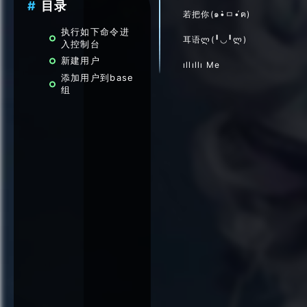
目录
若把你(๑•̀ㅁ•́ฅ)
执行如下命令进
耳语ლ(╹◡╹ლ)
入控制台
新建用户
ıllıllı Me
添加用户到base
组