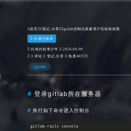
首页

笔记
,
分享
gitlab控制台新建用户且给组权限

百度已收录

白色衬衫净少年

2024-09-09

3 评论

笔记
,
分享

热度4655℃
gitlab
登录gitlab所在服务器
执行如下命令进入控制台
gitlab-rails console