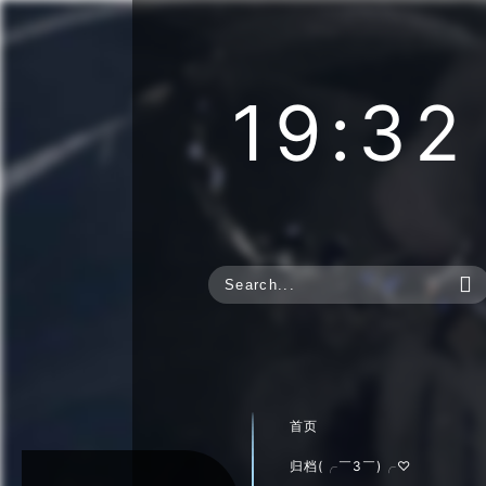
19:32

首页
归档(╭￣3￣)╭♡