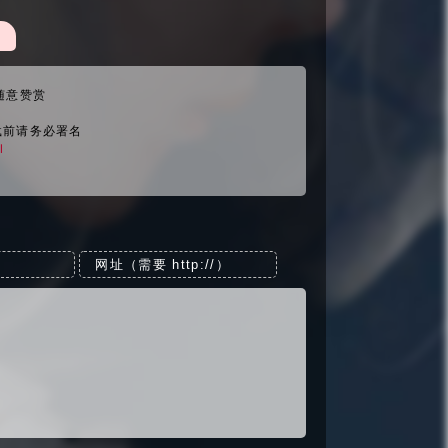
随意赞赏
载前请务必署名
l