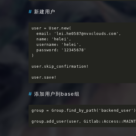
新建用户
user = User.new(

  email: 'lei.he0587@nvxclouds.com',

  name: 'helei',

  username: 'helei',

  password: '12345678'

)

user.skip_confirmation!

user.save!
添加用户到base组
group = Group.find_by_path('backend_user')
group.add_user(user, Gitlab::Access::MAIN