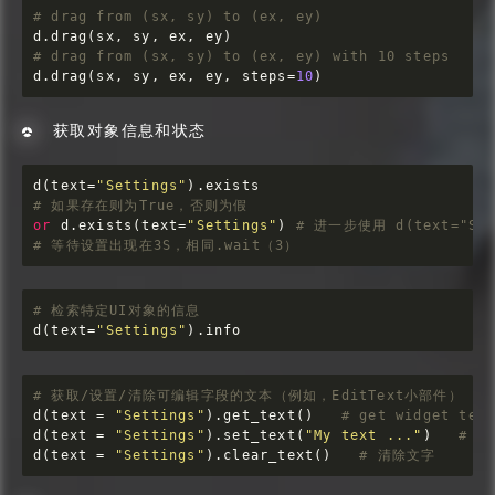
# drag from (sx, sy) to (ex, ey)
# drag from (sx, sy) to (ex, ey) with 10 steps
d.drag(sx, sy, ex, ey, steps=
10
)
获取对象信息和状态
d(text=
"Settings"
# 如果存在则为True，否则为假
or
 d.exists(text=
"Settings"
) 
# 进一步使用 d(text="Sett
# 等待设置出现在3S，相同.wait（3）
# 检索特定UI对象的信息
d(text=
"Settings"
).info
# 获取/设置/清除可编辑字段的文本（例如，EditText小部件）
d(text = 
"Settings"
).get_text()   
# get widget tex
d(text = 
"Settings"
).set_text(
"My text ..."
)   
# 
d(text = 
"Settings"
).clear_text()   
# 清除文字