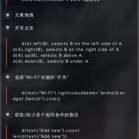
元素拖拽
开关点击
d(A).left(B), selects B on the left side of A.
d(A).right(B), selects B on the right side of A.
d(A).up(B), selects B above A.
d(A).down(B), selects B under A.
选择“Wi-Fi”右侧的“开关”
d(text="Wi‑Fi").right(className="android.wi
dget.Switch").click()
获取/统计某个相同条件的数目
d(text="Add new").count
len(d(text="Add new"))