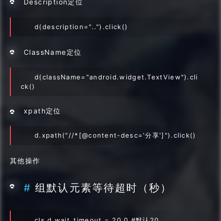
Description定位
d(description="..").click()
ClassName定位
d(className="android.widget.TextView").cli
ck()
xpath定位
d.xpath("//*[@content-desc='分享']").click()
其他操作
组默认元素等待超时（秒）
cls.d.wait_timeout = 20.0 #默认20