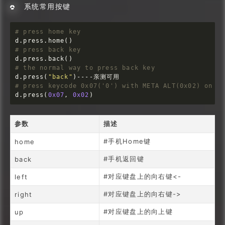
系统常用按键
# press home key
# press back key
# the normal way to press back key
d.press(
"back"
# press keycode 0x07('0') with META ALT(0x02) on
d.press(
0x07
, 
0x02
)
参数
描述
#手机Home键
home
#手机返回键
back
#对应键盘上的向右键<-
left
#对应键盘上的向右键->
right
#对应键盘上的向上键
up