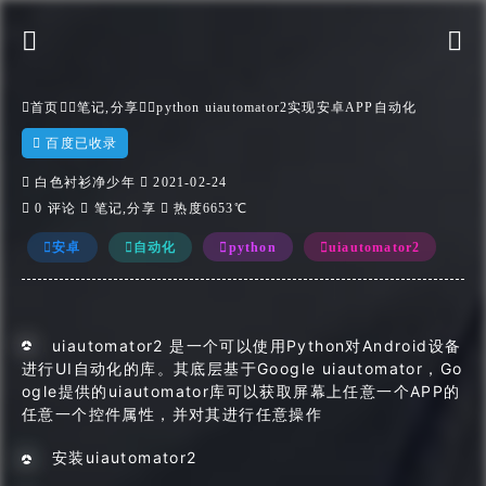


首页

笔记
,
分享
python uiautomator2实现安卓APP自动化

百度已收录

白色衬衫净少年

2021-02-24

0 评论

笔记
,
分享

热度6653℃
安卓
自动化
python
uiautomator2
uiautomator2 是一个可以使用Python对Android设备
进行UI自动化的库。其底层基于Google uiautomator，Go
ogle提供的uiautomator库可以获取屏幕上任意一个APP的
任意一个控件属性，并对其进行任意操作
安装uiautomator2