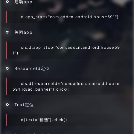
启动app
d.app_start("com.addcn.android.house591")
关闭app
cls.d.app_stop("com.addcn.android.house59
1")
ResourceId定位
cls.d(resourceId="com.addcn.android.house
591:id/ad_banner").click()
Text定位
d(text="精选").click()