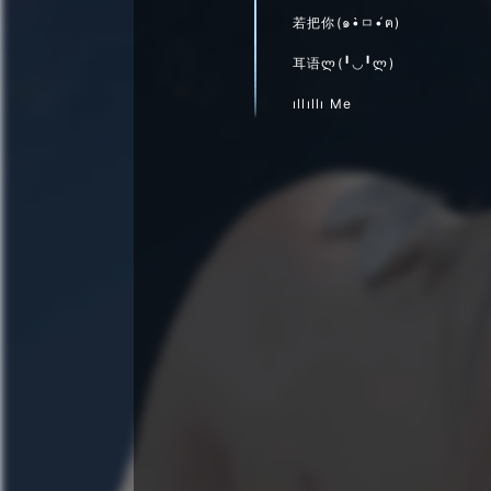
若把你(๑•̀ㅁ•́ฅ)
耳语ლ(╹◡╹ლ)
ıllıllı Me