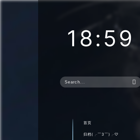
18:59

首页
归档(╭￣3￣)╭♡