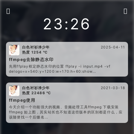


23:26
白色衬衫净少年
2025-04-11
热度 1254 ℃
ffmpeg去除静态水印
先用ffplay框定静态水印的位置 ffplay -i input.mp4 -vf
delogo=x=540:y=1200:w=170:h=60:show...
白色衬衫净少年
2021-03-18
热度 22486 ℃
ffmpeg使用
今天介绍一个功能强大的视频、音频处理工具ffmpeg 下载安装
ffmpeg 如上图，其实站长也不知道这些版本的区别都是什么，应
该随便找一个后缀名...