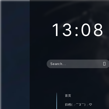
13:08

首页
归档(╭￣3￣)╭♡