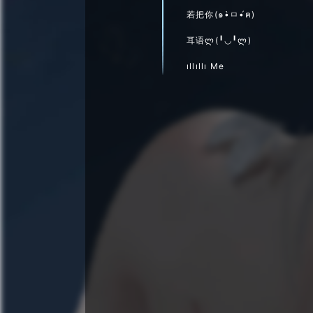
若把你(๑•̀ㅁ•́ฅ)
耳语ლ(╹◡╹ლ)
ıllıllı Me